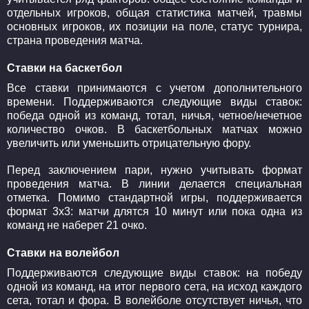
отдельных игроков, общая статистика матчей, травмы
основных игроков, их позиции на поле, статус турнира,
страна проведения матча.
Ставки на баскетбол
Все ставки принимаются с учетом дополнительного
времени. Поддерживаются следующие виды ставок:
победа одной из команд, тотал, ничья, четное/нечетное
количество очков. В баскетбольных матчах можно
увеличить или уменьшить отрицательную фору.
Перед заключением пари, нужно учитывать формат
проведения матча. В линии делается специальная
отметка. Помимо стандартной игры, поддерживается
формат 3х3: матчи длятся 10 минут или пока одна из
команд не наберет 21 очко.
Ставки на волейбол
Поддерживаются следующие виды ставок: на победу
одной из команд, на итог первого сета, на исход каждого
сета, тотал и фора. В волейболе отсутствует ничья, что