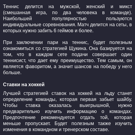
Теннис делится на мужской, женский и микст
(смешанная игра, по два человека в команде).
Наибольшей популярностью пользуются
индивидуальные соревнования. Матч делится на сеты, в
которых нужно забить 6 геймов и более.
При заключении пари на теннис, будет полезным
ознакомиться со стратегией Щукина. Она базируется на
том, что в каждом сете подачи совершает один
теннисист, что дает ему преимущество. Тем самым, он
является фаворитом, а значит шансов на победу у него
больше.
Ставки на хоккей
Лучшей стратегией ставок на хоккей на льду станет
определение команды, которая первая забьет шайбу.
Чтобы ставка оказалась выигрышной, нужно
предварительно изучить информацию о командах.
Предпочтение рекомендуется отдать той, которая
меньше пропускает. Будет полезным также изучить
изменения в командном и тренерском составе.