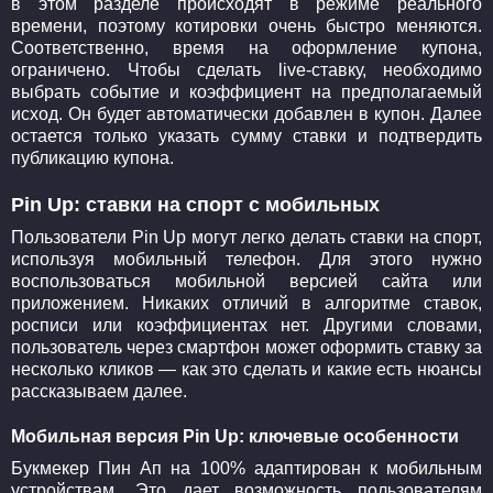
в этом разделе происходят в режиме реального
времени, поэтому котировки очень быстро меняются.
Соответственно, время на оформление купона,
ограничено. Чтобы сделать live-ставку, необходимо
выбрать событие и коэффициент на предполагаемый
исход. Он будет автоматически добавлен в купон. Далее
остается только указать сумму ставки и подтвердить
публикацию купона.
Pin Up: ставки на спорт с мобильных
Пользователи Pin Up могут легко делать ставки на спорт,
используя мобильный телефон. Для этого нужно
воспользоваться мобильной версией сайта или
приложением. Никаких отличий в алгоритме ставок,
росписи или коэффициентах нет. Другими словами,
пользователь через смартфон может оформить ставку за
несколько кликов — как это сделать и какие есть нюансы
рассказываем далее.
Мобильная версия Pin Up: ключевые особенности
Букмекер Пин Ап на 100% адаптирован к мобильным
устройствам. Это дает возможность пользователям