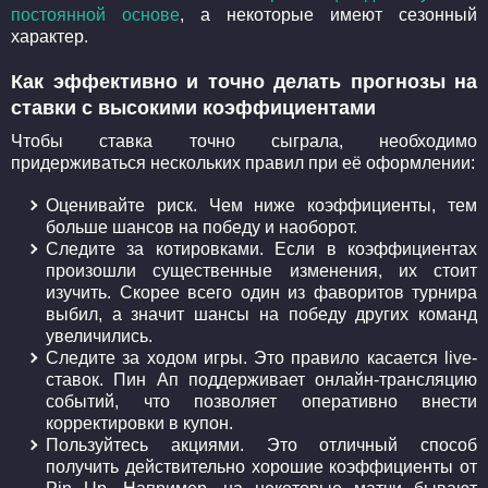
постоянной основе
, а некоторые имеют сезонный
характер.
Как эффективно и точно делать прогнозы на
ставки с высокими коэффициентами
Чтобы ставка точно сыграла, необходимо
придерживаться нескольких правил при её оформлении:
Оценивайте риск. Чем ниже коэффициенты, тем
больше шансов на победу и наоборот.
Следите за котировками. Если в коэффициентах
произошли существенные изменения, их стоит
изучить. Скорее всего один из фаворитов турнира
выбил, а значит шансы на победу других команд
увеличились.
Следите за ходом игры. Это правило касается live-
ставок. Пин Ап поддерживает онлайн-трансляцию
событий, что позволяет оперативно внести
корректировки в купон.
Пользуйтесь акциями. Это отличный способ
получить действительно хорошие коэффициенты от