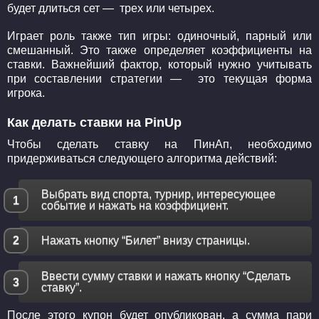
будет длиться сет — трех или четырех.
Играет роль также тип игры: одиночный, парный или
смешанный. Это также определяет коэффициенты на
ставки. Важнейший фактор, который нужно учитывать
при составлении стратегии — это текущая форма
игрока.
Как делать ставки на PinUp
Чтобы сделать ставку на ПинАп, необходимо
придерживаться следующего алгоритма действий:
Выбрать вид спорта, турнир, интересующее
событие и нажать на коэффициент.
Нажать кнопку “Билет” внизу страницы.
Ввести сумму ставки и нажать кнопку “Сделать
ставку”.
После этого купон будет опубликован, а сумма пари