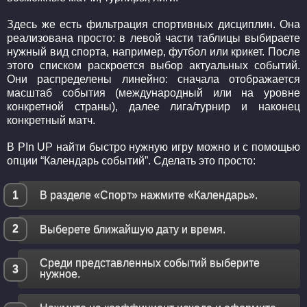
Здесь же есть фильтрация спортивных дисциплин. Она
реализована просто: в левой части таблицы выбираете
нужный вид спорта, например, футбол или крикет. После
этого списком раскроется выбор актуальных событий.
Они распределены линейно: сначала отображается
масштаб события (международный или на уровне
конкретной страны), далее лига/турнир и наконец
конкретный матч.
В PIn UP найти быстро нужную игру можно и с помощью
опции “Календарь событий”. Сделать это просто:
В разделе «Спорт» нажмите «Календарь».
Выберете ближайшую дату и время.
Среди представленных событий выберите
нужное.