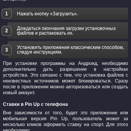
Нажать кнопку «Загрузить».
Дождаться окончания загрузки установочных
файлов и распаковать их.
Установить приложения классическим способом,
следуя инструкциям.
При установке программы на Андроид, необходимо
дополнительно дать разрешение в настройках
устройства. Это связано с тем, что установка файлов с
неизвестных источников может блокироваться. Сразу
после в приложении можно авторизоваться или создать
новый аккаунт.
Ставки в Pin Up с телефона
Вне зависимости от того, будет это приложение или
мобильная версия Pin Up, пользователь может за
несколько кликов оформить ставку на спорт. Для этого
необходимо: