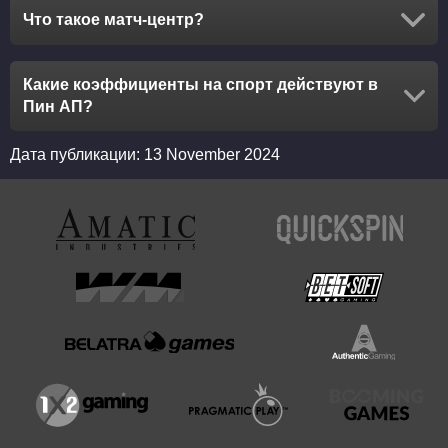
Что такое матч-центр?
Какие коэффициенты на спорт действуют в
Пин АП?
Дата публикации:
13 November 2024